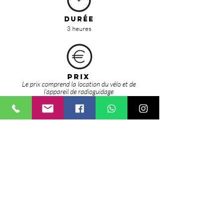
dur
ÉE
3 heures
PRIX
Le prix comprend la location du vélo et de
l’appareil de radioguidage
40 € par personne à partir de 6 personnes
230 € la balade de 1 à 5 personnes
réductions pour groupes
les billets d’entrée ne sont pas inclus
Rendez-vous
Sicicla, location de vélo
via Onorato 8, (prés du porto)