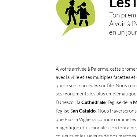
Les 
Ton premie
À voir à 
en un jou
À votre arrivée à Palerme, cette prome
avec la ville et ses multiples facettes e
qui se sont succédés sur l’île. Nous co
ses monuments les plus emblématiques
l’Unesco : la
Cathédrale
, l’église de la
M
l’église S
an Cataldo
. Nous traverserons
que Piazza Vigliena, connue comme les
magnifique et « scandaleuse » fontaine,
couleurs et les saveurs de nos marchés 