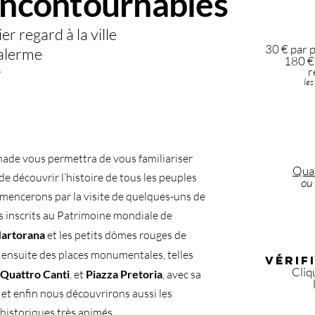
incontournables
r regard à la ville
30 € par 
Palerme
180 € 
r
r
les
nade vous permettra de vous familiariser
Quat
t de découvrir l’histoire de tous les peuples
ou
mmencerons par la visite de quelques-uns de
 inscrits au Patrimoine mondiale de
artorana
et les petits dômes rouges de
 ensuite des places monumentales, telles
Vérif
Cliq
Quattro Canti
, et
Piazza Pretoria
, avec sa
 et enfin nous découvrirons aussi les
historiques très animés.