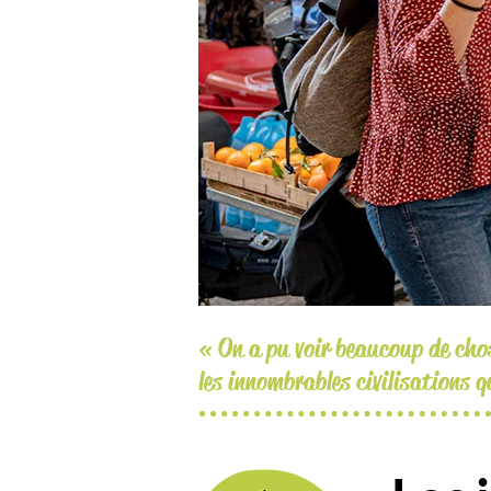
« On a pu voir beaucoup de cho
les innombrables civilisations q