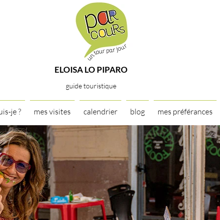
ELOISA LO PIPARO
guide touristique
uis-je ?
mes visites
calendrier
blog
mes préférances